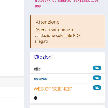
https://hdl.handle.net/11383/1706
809
Attenzione
L'Ateneo sottopone a
validazione solo i file PDF
allegati
Citazioni
ND
ND
ND