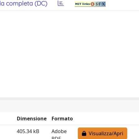
a completa (DC)
Dimensione
Formato
405.34 kB
Adobe
Visualizza/Apri
PDF