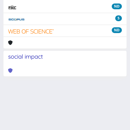
ND
5
ND
social impact