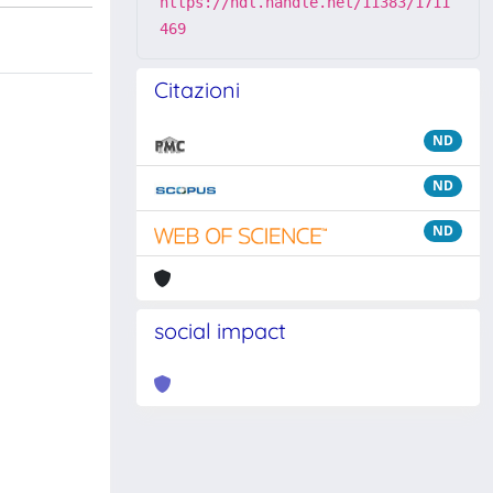
https://hdl.handle.net/11383/1711
469
Citazioni
ND
ND
ND
social impact