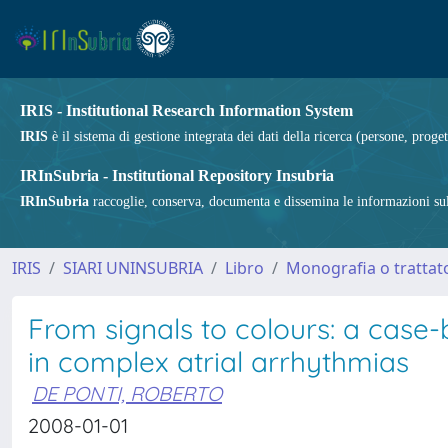
IRIS - Institutional Research Information System
IRIS
è il sistema di gestione integrata dei dati della ricerca (persone, proget
IRInSubria - Institutional Repository Insubria
IRInSubria
raccoglie, conserva, documenta e dissemina le informazioni sulla
IRIS
SIARI UNINSUBRIA
Libro
Monografia o trattato
From signals to colours: a case
in complex atrial arrhythmias
DE PONTI, ROBERTO
2008-01-01