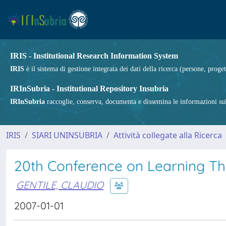
IRIS - Institutional Research Information System
IRIS
è il sistema di gestione integrata dei dati della ricerca (persone, proget
IRInSubria - Institutional Repository Insubria
IRInSubria
raccoglie, conserva, documenta e dissemina le informazioni sulla
IRIS
SIARI UNINSUBRIA
Attività collegate alla Ricerca
20th Conference on Learning T
GENTILE, CLAUDIO
2007-01-01