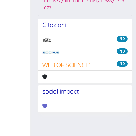
https://hdl.handle.net/11383/1715
073
Citazioni
ND
ND
ND
social impact