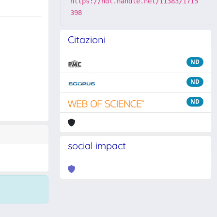
https://hdl.handle.net/11383/1715
398
Citazioni
ND
ND
ND
social impact