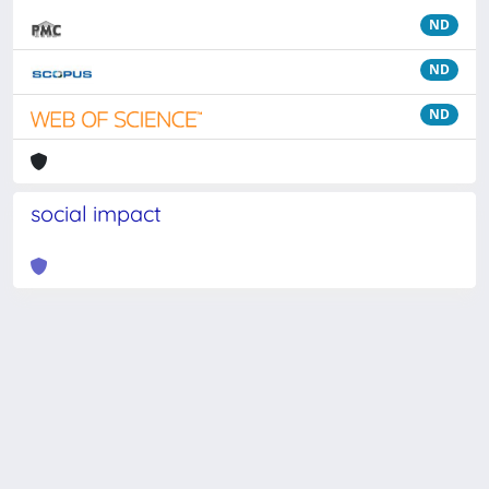
ND
ND
ND
social impact