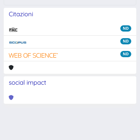
Citazioni
ND
ND
ND
social impact