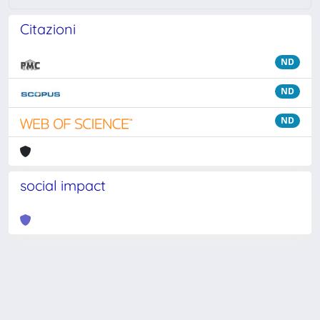
Citazioni
ND
ND
ND
social impact