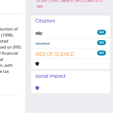
https://hdl.handle.net/11383/1717
349
Citazioni
duction of
ND
 (1998).
isted
ND
ased on IFRS
 financial
ND
al
on, with
e tax
social impact