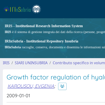
IRIS - Institutional Research Information System
IRIS
è il sistema di gestione integrata dei dati della ricerca (persone, proget
IRInSubria - Institutional Repository Insubria
IRInSubria
raccoglie, conserva, documenta e dissemina le informazioni sulla
IRIS
SIARI UNINSUBRIA
Contributo specifico in volu
Growth factor regulation of hya
KAROUSOU, EVGENIA
;
2009-01-01