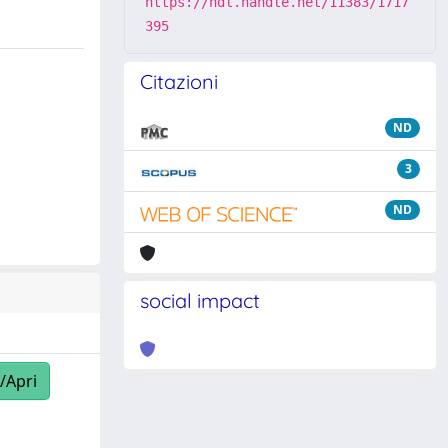
https://hdl.handle.net/11383/1717
395
Citazioni
ND
3
ND
social impact
/Apri