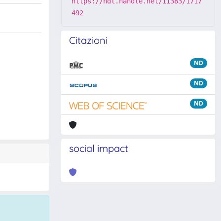
https://hdl.handle.net/11383/1717
492
Citazioni
ND
ND
ND
social impact