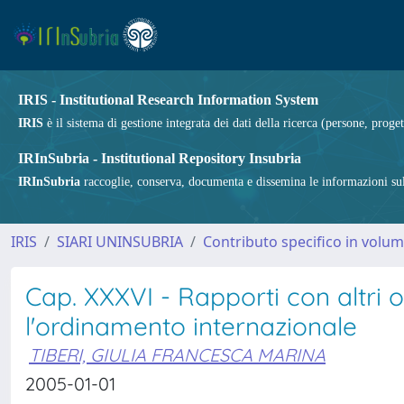
IRIS - Institutional Research Information System
IRIS
è il sistema di gestione integrata dei dati della ricerca (persone, proget
IRInSubria - Institutional Repository Insubria
IRInSubria
raccoglie, conserva, documenta e dissemina le informazioni sulla
IRIS
SIARI UNINSUBRIA
Contributo specifico in volu
Cap. XXXVI - Rapporti con altri 
l'ordinamento internazionale
TIBERI, GIULIA FRANCESCA MARINA
2005-01-01