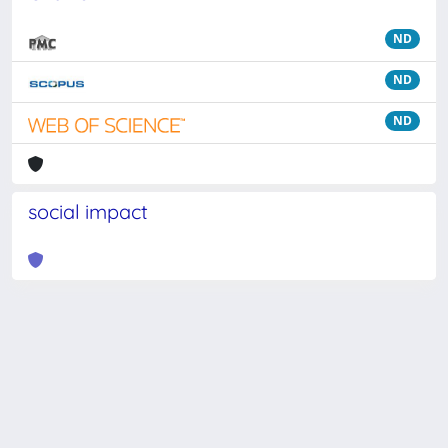
ND
ND
ND
social impact