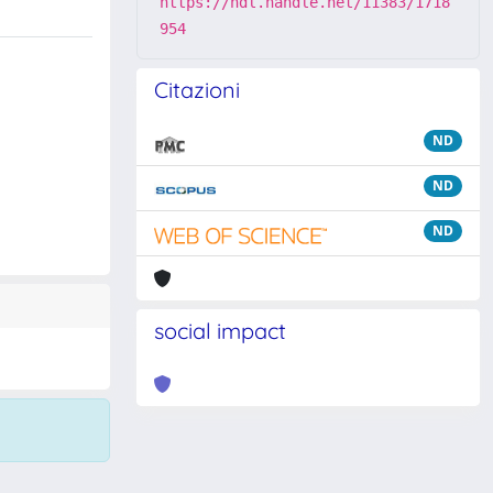
https://hdl.handle.net/11383/1718
954
Citazioni
ND
ND
ND
social impact