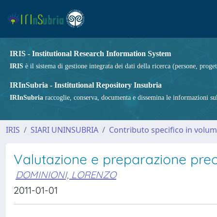
IRIS - Institutional Research Information System
IRIS
è il sistema di gestione integrata dei dati della ricerca (persone, proget
IRInSubria - Institutional Repository Insubria
IRInSubria
raccoglie, conserva, documenta e dissemina le informazioni sulla
IRIS
SIARI UNINSUBRIA
Contributo specifico in volu
Valutazione e preparazione pre
DOMINIONI, LORENZO
2011-01-01