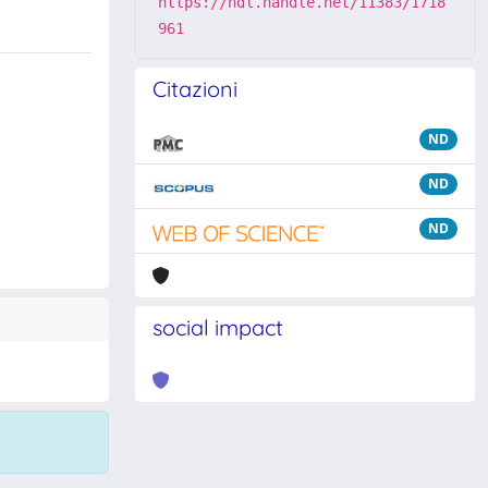
https://hdl.handle.net/11383/1718
961
Citazioni
ND
ND
ND
social impact