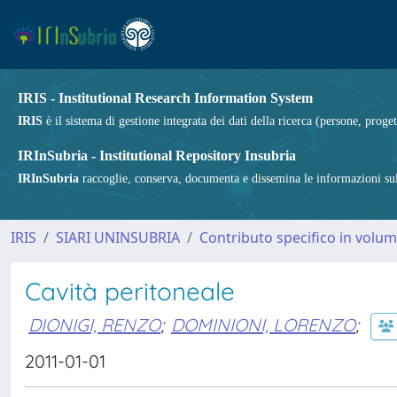
IRIS - Institutional Research Information System
IRIS
è il sistema di gestione integrata dei dati della ricerca (persone, proget
IRInSubria - Institutional Repository Insubria
IRInSubria
raccoglie, conserva, documenta e dissemina le informazioni sulla
IRIS
SIARI UNINSUBRIA
Contributo specifico in volu
Cavità peritoneale
DIONIGI, RENZO
;
DOMINIONI, LORENZO
;
2011-01-01