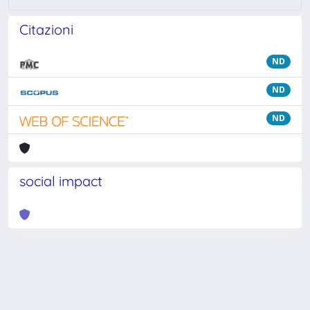
Citazioni
ND
ND
ND
social impact