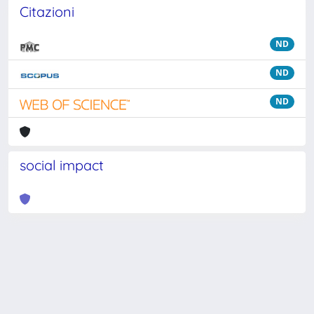
Citazioni
ND
ND
ND
social impact