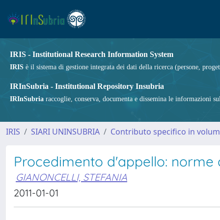
IRIS - Institutional Research Information System
IRIS
è il sistema di gestione integrata dei dati della ricerca (persone, proget
IRInSubria - Institutional Repository Insubria
IRInSubria
raccoglie, conserva, documenta e dissemina le informazioni sulla
IRIS
SIARI UNINSUBRIA
Contributo specifico in volu
Procedimento d'appello: norme a
GIANONCELLI, STEFANIA
2011-01-01