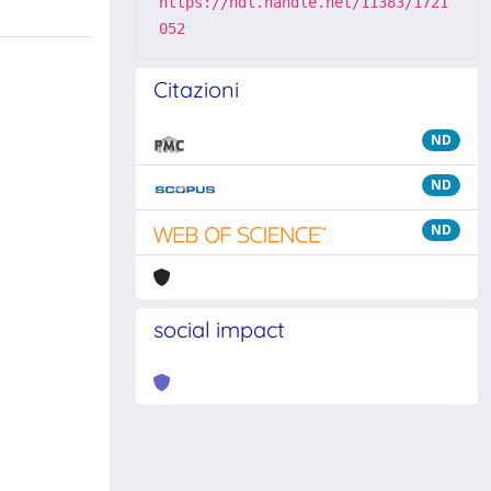
https://hdl.handle.net/11383/1721
052
Citazioni
ND
ND
ND
social impact