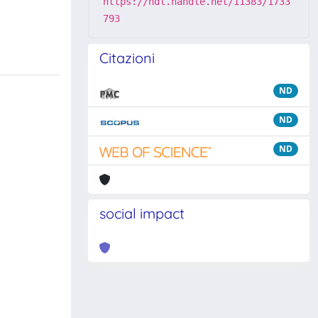
https://hdl.handle.net/11383/1733
793
Citazioni
ND
ND
ND
social impact