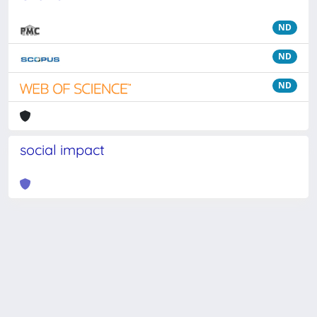
ND
ND
ND
social impact