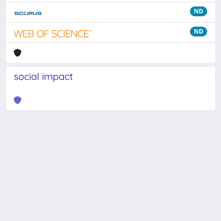
ND
ND
social impact