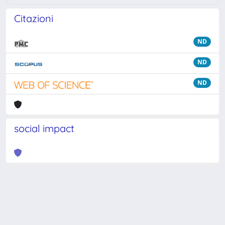
Citazioni
ND
ND
ND
social impact