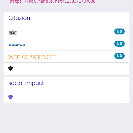
https://hdl.handle.net/11383/1737638
Citazioni
ND
ND
ND
social impact