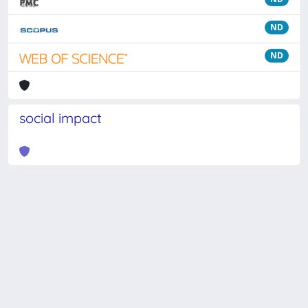
ND
ND
social impact