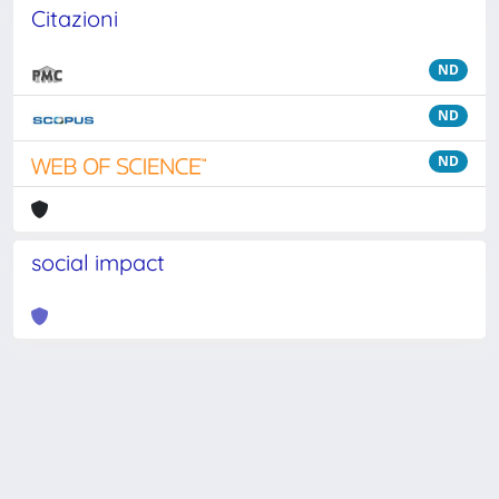
Citazioni
ND
ND
ND
social impact