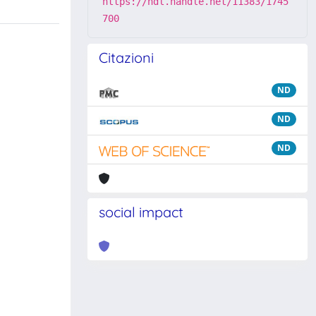
https://hdl.handle.net/11383/1745
700
Citazioni
ND
ND
ND
social impact