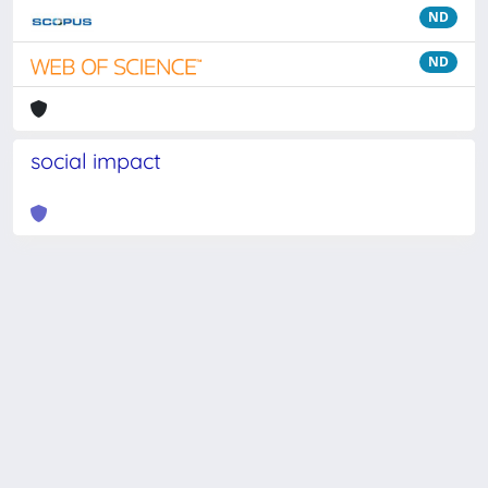
ND
ND
social impact