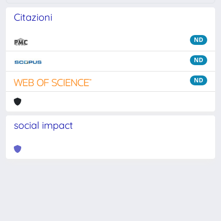
Citazioni
ND
ND
ND
social impact