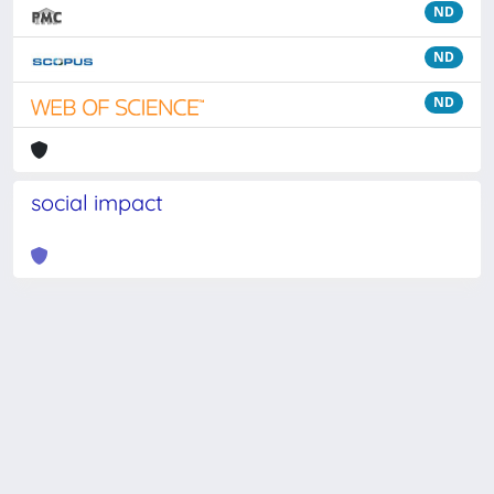
ND
ND
ND
social impact