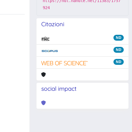
https://hdl.handle.net/11383/1757
924
Citazioni
ND
ND
ND
social impact