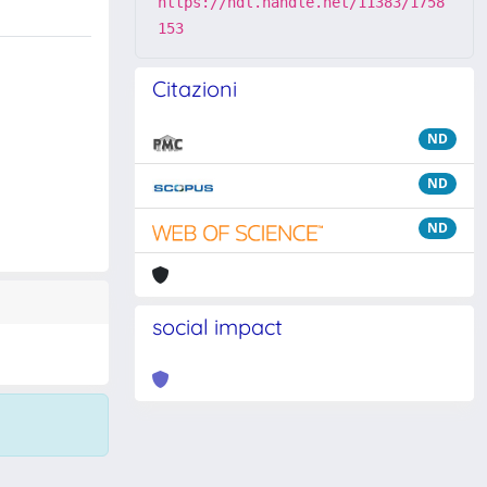
https://hdl.handle.net/11383/1758
153
Citazioni
ND
ND
ND
social impact