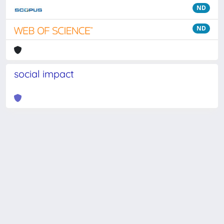
ND
ND
social impact