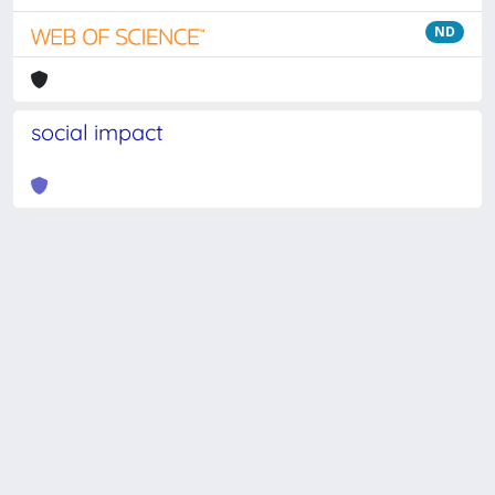
ND
social impact