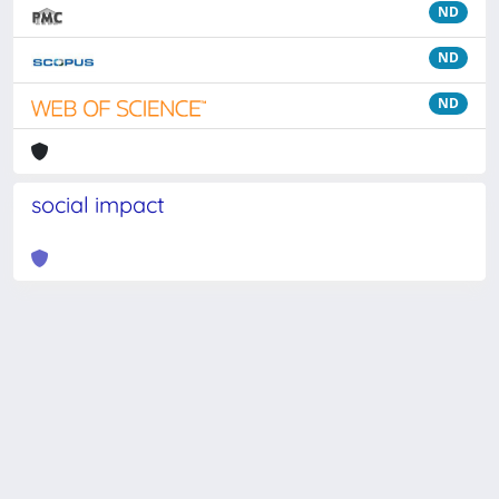
ND
ND
ND
social impact