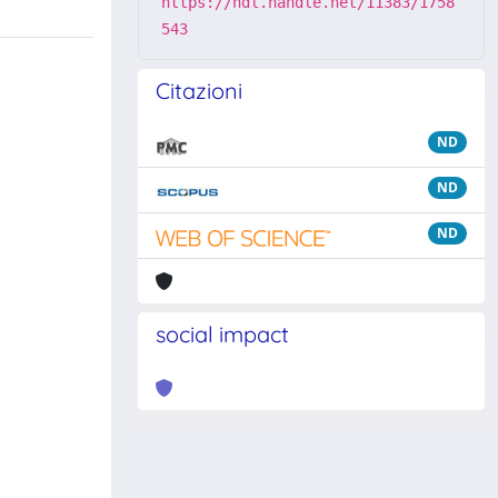
https://hdl.handle.net/11383/1758
543
Citazioni
ND
ND
ND
social impact