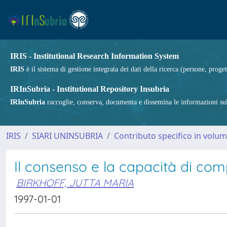
IRIS - Institutional Research Information System
IRIS
è il sistema di gestione integrata dei dati della ricerca (persone, proget
IRInSubria - Institutional Repository Insubria
IRInSubria
raccoglie, conserva, documenta e dissemina le informazioni sulla
IRIS
SIARI UNINSUBRIA
Contributo specifico in volu
Il consenso e la capacità di co
BIRKHOFF, JUTTA MARIA
1997-01-01