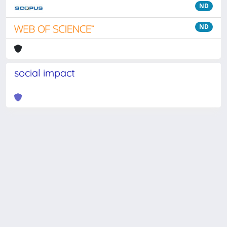
ND
ND
social impact