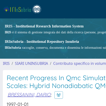
IRIS - Institutional Research Information System
IRIS
è il sistema di gestione integrata dei dati della ricerca (persone, proget
IRInSubria - Institutional Repository Insubria
IRInSubria
raccoglie, conserva, documenta e dissemina le informazioni sulla
IRIS
SIARI UNINSUBRIA
Contributo specifico in volu
Recent Progress In Qmc Simulat
Scales: Hybrid Nonadiabatic QM
BRESSANINI, DARIO
;
1997-01-01