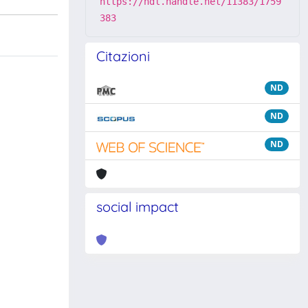
https://hdl.handle.net/11383/1759
383
Citazioni
ND
ND
ND
social impact