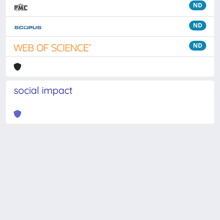
ND
ND
ND
social impact