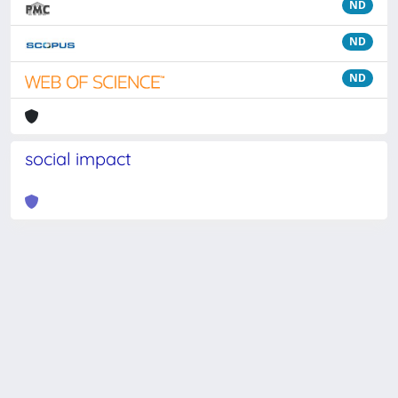
ND
ND
ND
social impact