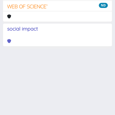
ND
social impact