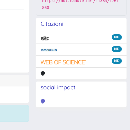
https://hdl.handle.net/11383/1761
860
Citazioni
ND
ND
ND
social impact