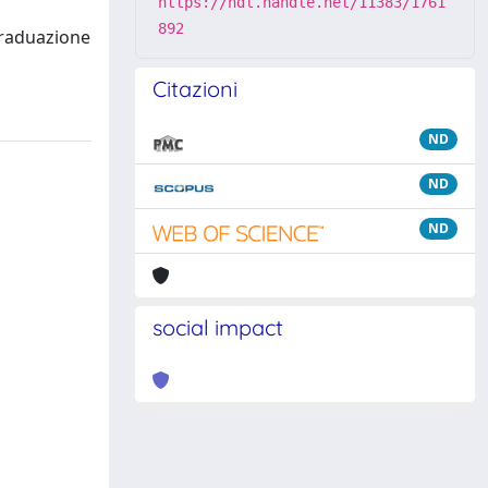
https://hdl.handle.net/11383/1761
892
 graduazione
Citazioni
ND
ND
ND
social impact