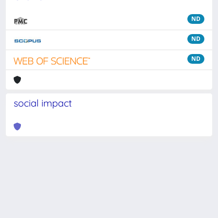
ND
ND
ND
social impact