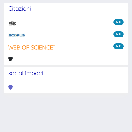
Citazioni
ND
ND
ND
social impact