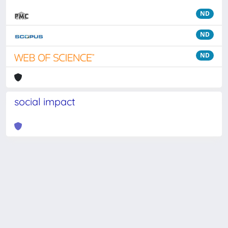
ND
ND
ND
social impact