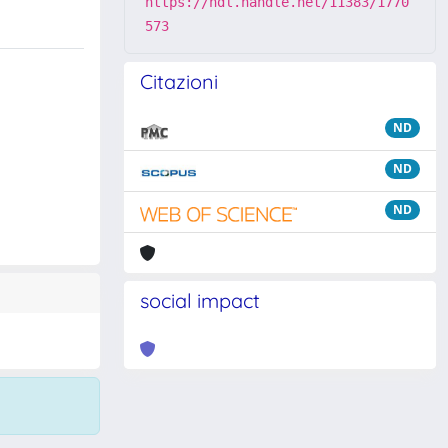
https://hdl.handle.net/11383/1770
573
Citazioni
ND
ND
ND
social impact