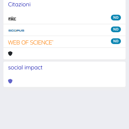
Citazioni
ND
ND
ND
social impact