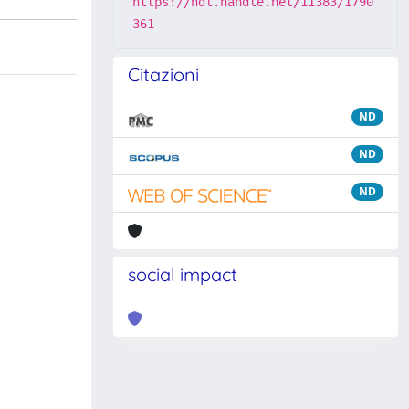
https://hdl.handle.net/11383/1790
361
Citazioni
ND
ND
ND
social impact