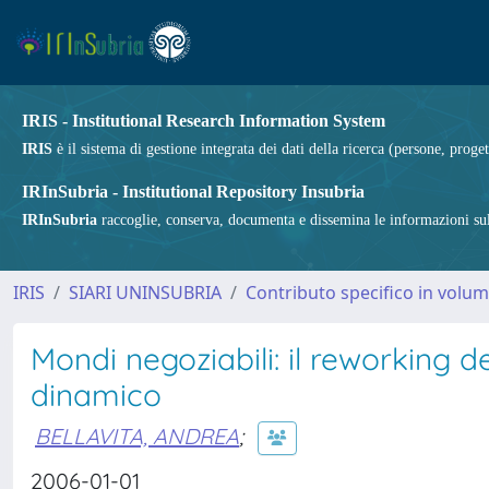
IRIS - Institutional Research Information System
IRIS
è il sistema di gestione integrata dei dati della ricerca (persone, proget
IRInSubria - Institutional Repository Insubria
IRInSubria
raccoglie, conserva, documenta e dissemina le informazioni sulla
IRIS
SIARI UNINSUBRIA
Contributo specifico in volu
Mondi negoziabili: il reworking d
dinamico
BELLAVITA, ANDREA
;
2006-01-01