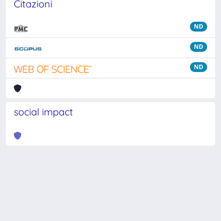
Citazioni
ND
ND
ND
social impact