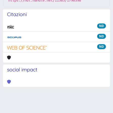
https://hdl.handle.net/11383/1790398
Citazioni
ND
ND
ND
social impact