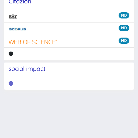
Citazioni
ND
ND
ND
social impact